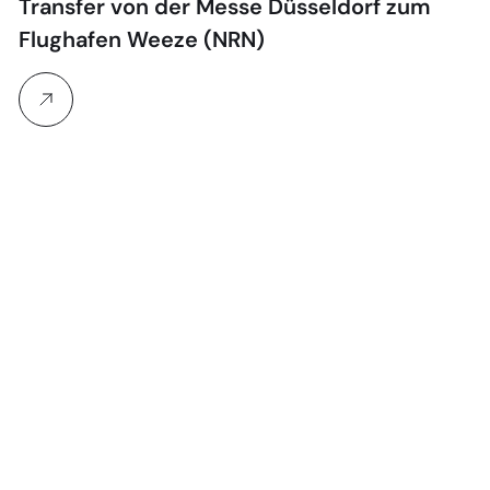
Transfer von der Messe Düsseldorf zum
Flughafen Weeze (NRN)
M
E-
91
Tr
Me
in