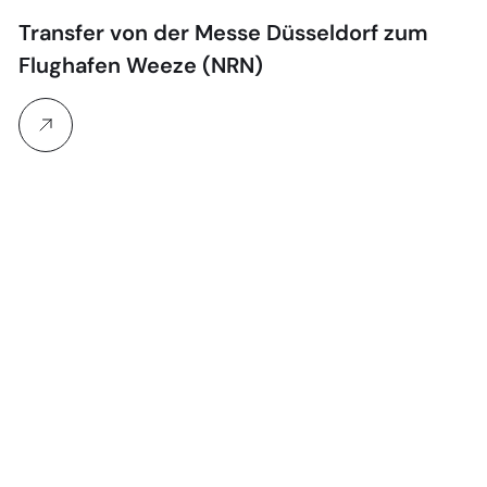
Transfer von der Messe Düsseldorf zum
Flughafen Weeze (NRN)
M
E-
91
Tr
Me
in