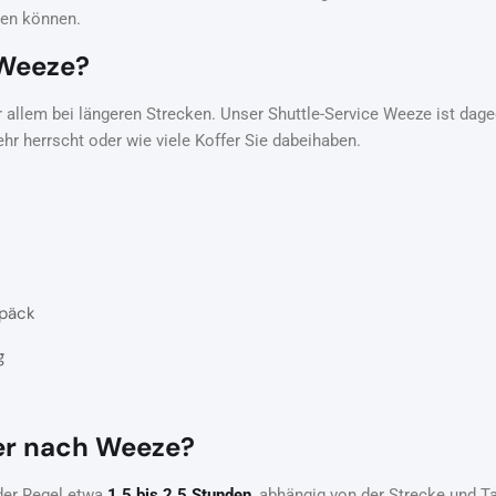
ßen können.
 Weeze?
 allem bei längeren Strecken. Unser Shuttle-Service Weeze ist dageg
kehr herrscht oder wie viele Koffer Sie dabeihaben.
epäck
g
fer nach Weeze?
der Regel etwa
1,5 bis 2,5 Stunden
, abhängig von der Strecke und Ta