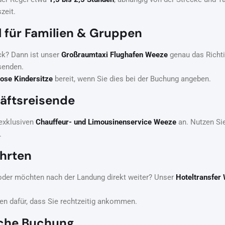
zeit.
 für Familien & Gruppen
ck? Dann ist unser
Großraumtaxi Flughafen Weeze
genau das Richti
isenden.
ose Kindersitze
bereit, wenn Sie dies bei der Buchung angeben.
äftsreisende
 exklusiven
Chauffeur- und Limousinenservice Weeze
an. Nutzen Sie
.
ahrten
oder möchten nach der Landung direkt weiter? Unser
Hoteltransfer
en dafür, dass Sie rechtzeitig ankommen.
ache Buchung