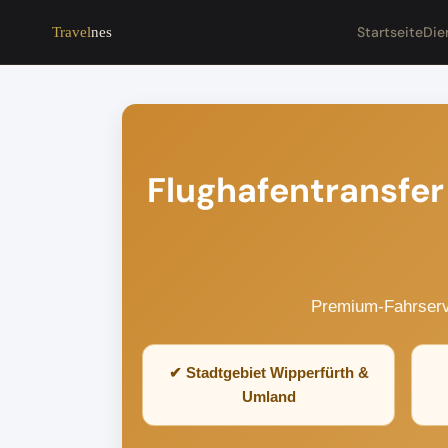
Startseite
Die
Travel
nes
Flughafentransfer
Premium-Fahrservi
✔ Stadtgebiet Wipperfürth &
Umland