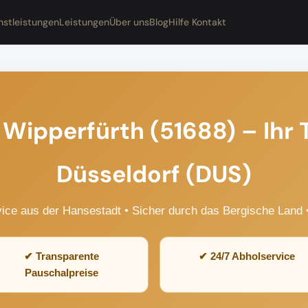
nstleistungen
Leistungen
Über uns
Blog
Hilfe Kontakt
 Wipperfürth (51688) – Ihr 
Düsseldorf (DUS)
ce aus der Hansestadt • Sicher durch das Bergische Land •
✔ Transparente
✔ 24/7 Abholservice
Pauschalpreise