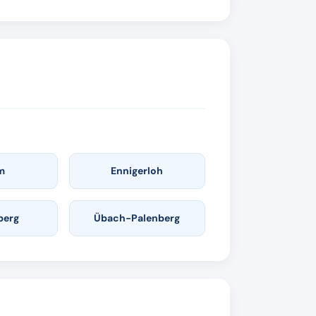
m
Ennigerloh
berg
Übach-Palenberg