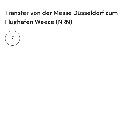
Transfer von der Messe Düsseldorf zum
Flughafen Weeze (NRN)
M
E-
91
Tr
Me